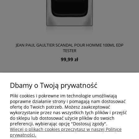
JEAN PAUL GAULTIER SCANDAL POUR HOMME 100ML EDP
TESTER
99,99 zł
DO KOSZYKA
Dbamy o Twoją prywatność
Pliki cookies i pokrewne im technologie umożliwiają
poprawne działanie strony i pomagają nam dostosować
ofertę do Twoich potrzeb. Możesz zaakceptować
«
»
1
...
11
12
13
14
15
...
18
wykorzystanie przez nas wszystkich tych plików i przejść
do sklepu lub dostosować użycie plików do swoich
preferencji, wybierając opcję "Dostosuj zgody".
Więcej o plikach cookies przeczytasz w naszej Polityce
prywatności.
POMOC