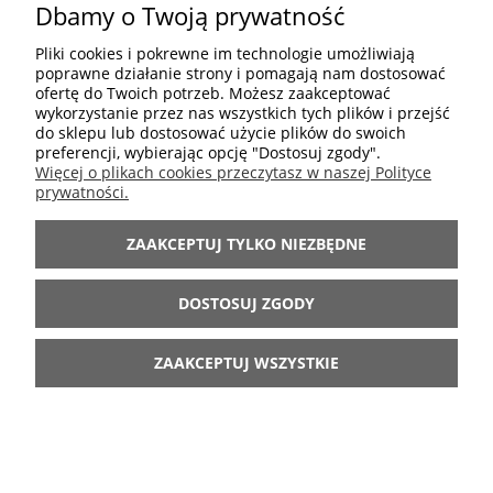
POMOC
Dbamy o Twoją prywatność
Pliki cookies i pokrewne im technologie umożliwiają
MOJE KONTO
poprawne działanie strony i pomagają nam dostosować
ofertę do Twoich potrzeb. Możesz zaakceptować
wykorzystanie przez nas wszystkich tych plików i przejść
do sklepu lub dostosować użycie plików do swoich
INFORMACJE
preferencji, wybierając opcję "Dostosuj zgody".
Więcej o plikach cookies przeczytasz w naszej Polityce
prywatności.
POKAŻ PEŁNĄ WERSJĘ STRONY
ZAAKCEPTUJ TYLKO NIEZBĘDNE
Sklep internetowy Shoper.pl
DOSTOSUJ ZGODY
ZAAKCEPTUJ WSZYSTKIE