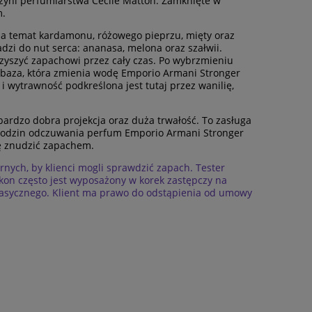
rzyni perfumiarstwa Cecile Matton. Zamknięte w
m.
na temat kardamonu, różowego pieprzu, mięty oraz
adzi do nut serca: ananasa, melona oraz szałwii.
rzyszyć zapachowi przez cały czas. Po wybrzmieniu
 baza, która zmienia wodę Emporio Armani Stronger
i wytrawność podkreślona jest tutaj przez wanilię,
ardzo dobra projekcja oraz duża trwałość. To zasługa
u godzin odczuwania perfum Emporio Armani Stronger
ię znudzić zapachem.
nych, by klienci mogli sprawdzić zapach. Tester
akon często jest wyposażony w korek zastępczy na
u klasycznego. Klient ma prawo do odstąpienia od umowy