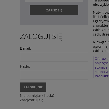
Ta apoteo
niezwykle
ZAPISZ SIĘ
Nuty głow
liści fio
Egzotyczn
charakter
With You 
ZALOGUJ SIĘ
cedr, drz
Niewątpli
ogromnej 
E-mail:
With You 
Oferowan
najczęśc
Hasło:
atomizer
kupna w 
Produkt
ZALOGUJ SIĘ
Nie pamiętasz hasła?
Zarejestruj się