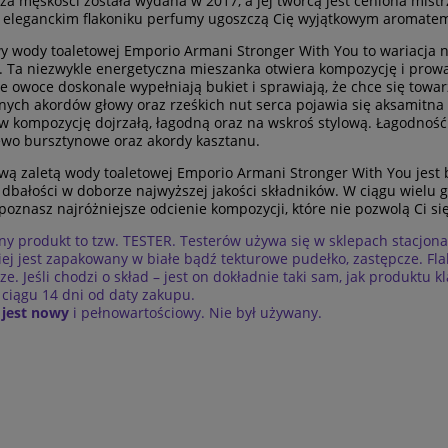
za męskości została wydana w 2017, a jej twórcą jest ceniona mist
 eleganckim flakoniku perfumy ugoszczą Cię wyjątkowym aromate
y wody toaletowej Emporio Armani Stronger With You to wariacja 
łka. Ta niezwykle energetyczna mieszanka otwiera kompozycję i prow
e owoce doskonale wypełniają bukiet i sprawiają, że chce się towa
nych akordów głowy oraz rześkich nut serca pojawia się aksamitna
w kompozycję dojrzałą, łagodną oraz na wskroś stylową. Łagodność 
ewo bursztynowe oraz akordy kasztanu.
wą zaletą wody toaletowej Emporio Armani Stronger With You jest b
dbałości w doborze najwyższej jakości składników. W ciągu wiel
poznasz najróżniejsze odcienie kompozycji, które nie pozwolą Ci s
y produkt to tzw. TESTER. Testerów używa się w sklepach stacjonar
iej jest zapakowany w białe bądź tekturowe pudełko, zastępcze. Fl
ze. Jeśli chodzi o skład – jest on dokładnie taki sam, jak produkt
ciągu 14 dni od daty zakupu.
 jest nowy
i pełnowartościowy. Nie był używany.