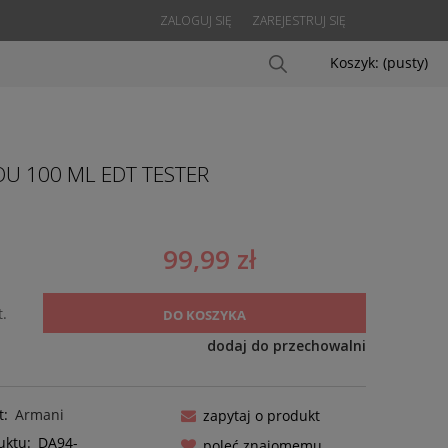
ZALOGUJ SIĘ
ZAREJESTRUJ SIĘ
Koszyk:
(pusty)
U 100 ML EDT TESTER
99,99 zł
t.
DO KOSZYKA
dodaj do przechowalni
t:
Armani
zapytaj o produkt
uktu:
DA94-
poleć znajomemu