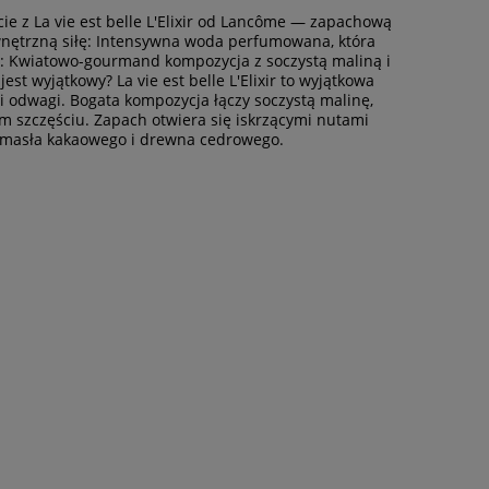
cie z La vie est belle L'Elixir od Lancôme — zapachową
wewnętrzną siłę: Intensywna woda perfumowana, która
ie: Kwiatowo-gourmand kompozycja z soczystą maliną i
est wyjątkowy? La vie est belle L'Elixir to wyjątkowa
i odwagi. Bogata kompozycja łączy soczystą malinę,
im szczęściu. Zapach otwiera się iskrzącymi nutami
em masła kakaowego i drewna cedrowego.