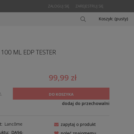
ZALOGUJ SIĘ
ZAREJESTRUJ SIĘ
Koszyk:
(pusty)
R 100 ML EDP TESTER
99,99 zł
t.
DO KOSZYKA
dodaj do przechowalni
t:
Lancôme
zapytaj o produkt
uktu:
DA94-
poleć znajomemu