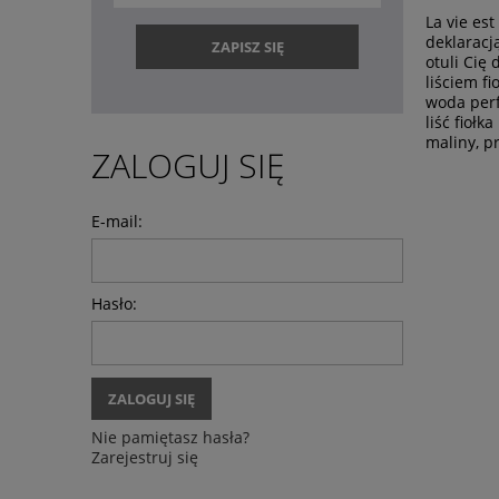
La vie es
deklaracj
ZAPISZ SIĘ
otuli Cię
liściem fi
woda perf
liść fioł
maliny, p
ZALOGUJ SIĘ
E-mail:
Hasło:
ZALOGUJ SIĘ
Nie pamiętasz hasła?
Zarejestruj się