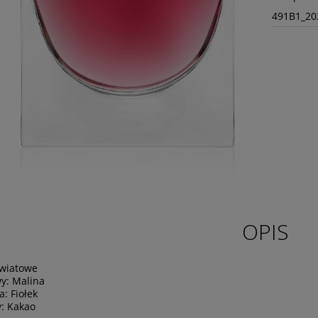
491B1_20
OPIS
wiatowe
wy:
Malina
ca:
Fiołek
y:
Kakao