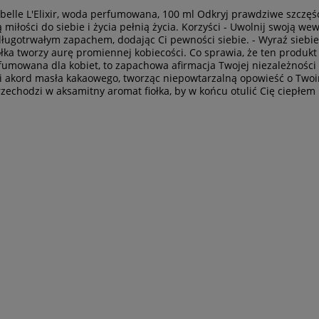
t belle L'Elixir, woda perfumowana, 100 ml Odkryj prawdziwe szczęś
ą miłości do siebie i życia pełnią życia. Korzyści - Uwolnij swoją 
 długotrwałym zapachem, dodając Ci pewności siebie. - Wyraź sieb
ołka tworzy aurę promiennej kobiecości. Co sprawia, że ten produkt j
umowana dla kobiet, to zapachowa afirmacja Twojej niezależności 
ka i akord masła kakaowego, tworząc niepowtarzalną opowieść o Two
rzechodzi w aksamitny aromat fiołka, by w końcu otulić Cię ciepł