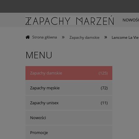
NOWOŚC
»
»
Strona główna
Zapachy damskie
Lancome La Vie E
MENU
Zapachy damskie
(125)
Zapachy męskie
(72)
Zapachy unisex
(11)
Nowości
Promocje